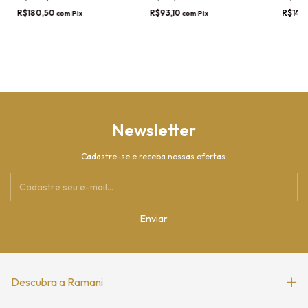
R$180,50
R$93,10
R$142
com
Pix
com
Pix
Newsletter
Cadastre-se e receba nossas ofertas.
Descubra a Ramani