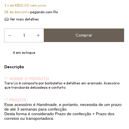
3
x de
R$50,00
sem juros
5% de desconto
pagando com Pix
Ver mais detalhes
6
em estoque
Descrição
♡
SOBRE O PRODUTO
Tiara Liz é composta por borboletas e detalhes em aramado. Acessório
que transborda delizadeza e conforto.
♡
PRAZOS
Esse acessório é
Handmade
, e portanto, necessita de um prazo
de até 3 semanas para confecção.
Desta forma é considerado Prazo de confecção + Prazo dos
correios ou transportadora.