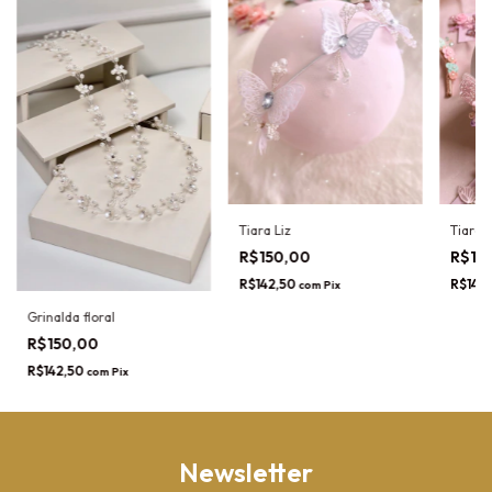
Tiara 
Tiara Liz
R$15
R$150,00
R$142
R$142,50
com
Pix
Grinalda floral
R$150,00
R$142,50
com
Pix
Newsletter