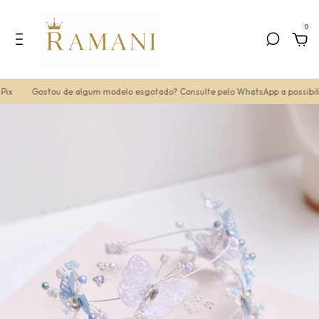
0
ix
Gostou de algum modelo esgotado? Consulte pelo WhatsApp a possibili