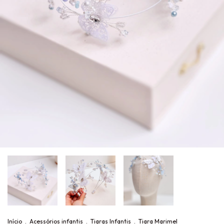
Início
.
Acessórios infantis
.
Tiaras Infantis
.
Tiara Marimel