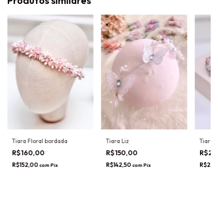
Produtos similares
Tiara Floral bordada
Tiara 
Tiara Liz
R$160,00
R$25
R$150,00
R$152,00
R$237
R$142,50
com
Pix
com
Pix