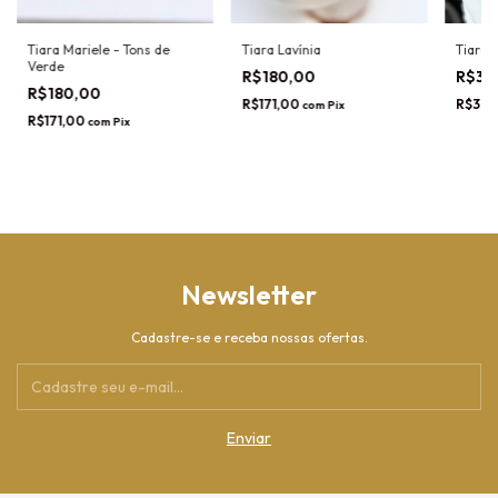
Tiara Mariele - Tons de
Tiara Lavínia
Tiara 
Verde
R$180,00
R$39
R$180,00
R$171,00
R$370
com
Pix
R$171,00
com
Pix
Newsletter
Cadastre-se e receba nossas ofertas.