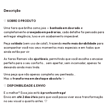
Descrição
♡
SOBRE O PRODUTO
Uma tiara que brilha como joia —
banhada em dourado
e
completamente
cravejada em pedrarias
, cada detalhe foi pensado para
entregar elegância, luxo e um acabamento impecável.
Peça
soldada
(sem uso de cola!), trazendo
muito mais durabilidade
para
acompanhar você nos seus momentos mais especiais e em todos que
ainda estão por vir.
As tiaras Ramani são
ajustáveis
, permitindo que você escolha o encaixe
perfeito para o seu conforto… sem apertar, sem incomodar, apenas te
deixando ainda mais linda.
Uma peça que não apenas completa seu penteado…
Mas o
transforma em destaque absoluto
✨
♡
DISPONIBILIDADE & ENVIO
E o melhor? Essa joia está
à pronta entrega
!
Envio em
até 2 dias úteis
para que você possa viver essa transformação
no seu visual o quanto antes. 🤍