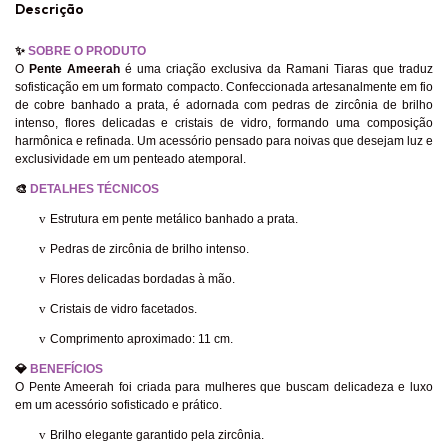
Descrição
✨
SOBRE O PRODUTO
O
Pente Ameerah
é uma criação exclusiva da Ramani Tiaras que traduz
sofisticação em um formato compacto. Confeccionada artesanalmente em fio
de cobre banhado a prata, é adornada com pedras de zircônia de brilho
intenso, flores delicadas e cristais de vidro, formando uma composição
harmônica e refinada. Um acessório pensado para noivas que desejam luz e
exclusividade em um penteado atemporal.
🎨
DETALHES TÉCNICOS
v
Estrutura em pente metálico banhado a prata.
v
Pedras de zircônia de brilho intenso.
v
Flores delicadas bordadas à mão.
v
Cristais de vidro facetados.
v
Comprimento aproximado: 11 cm.
💎
BENEFÍCIOS
O Pente Ameerah foi criada para mulheres que buscam delicadeza e luxo
em um acessório sofisticado e prático.
v
Brilho elegante garantido pela zircônia.