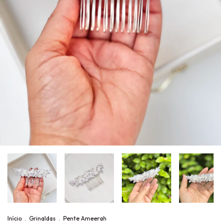
Início
.
Grinaldas
.
Pente Ameerah