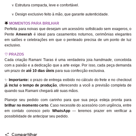
v
Estrutura compacta, leve e confortável.
v
Design exclusivo feito à mão, que garante autenticidade.
🌟
MOMENTOS PARA BRILHAR
Perfeita para noivas que desejam um acessório sofisticado sem exageros, o
Pente
Ameerah
é ideal para casamentos noturnos, cerimônias elegantes
em salões e celebrações em que o penteado precisa de um ponto de luz
exclusivo.
♡
PRAZOS
Cada criação Ramani Tiaras é uma verdadeira joia
handmade
, concebida
com a paixão e a dedicação que a arte exige. Por isso, cada peça demanda
um prazo de
até 10 dias úteis
para sua confecção exclusiva.
✨
Importante:
o prazo de entrega exibido no cálculo do frete e no checkout
já inclui o tempo de produção
, oferecendo a você a previsão completa de
quando sua Ramani chegará até suas mãos.
Planeje seu pedido com carinho para que sua peça esteja pronta para
brilhar no momento certo
. Caso necessite do acessório com urgência, entre
em contato conosco pelo
WhatsApp
— teremos prazer em verificar a
possibilidade de antecipar seu pedido.
Compartilhar