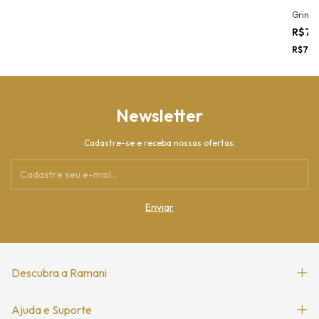
Grinal
R$79
R$750
Newsletter
Cadastre-se e receba nossas ofertas.
Descubra a Ramani
Ajuda e Suporte