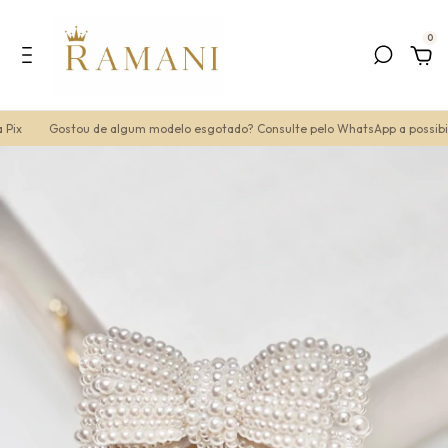
0
ix
Gostou de algum modelo esgotado? Consulte pelo WhatsApp a possibili