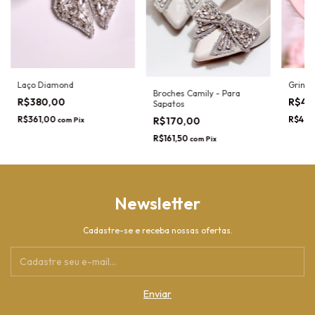
Laço Diamond
Grinal
Broches Camily - Para
R$380,00
R$45
Sapatos
R$361,00
R$427
R$170,00
com
Pix
R$161,50
com
Pix
Newsletter
Cadastre-se e receba nossas ofertas.