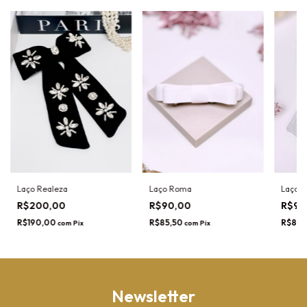
Laço Realeza
Laço Roma
Laço M
R$200,00
R$90,00
R$90
R$190,00
R$85,50
R$85,
com
Pix
com
Pix
Newsletter