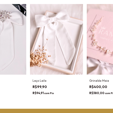
Laço Laila
Grinalda Maia
R$99,90
R$400,00
R$94,91
R$380,00
com
Pix
com
P