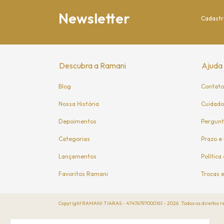
Newsletter
Cadastr
Descubra a Ramani
Ajuda
Blog
Contato
Nossa História
Cuidado
Depoimentos
Pergunt
Categorias
Prazo e
Lançamentos
Política
Favoritos Ramani
Trocas 
Copyright RAMANI TIARAS - 47476797000161 - 2026. Todos os direitos r