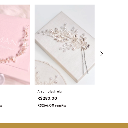
Arranjo Estrela
Grinalda Milla
R$280,00
R$600,00
R$266,00
R$570,00
ix
com
Pix
com
P