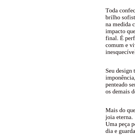
Toda confec
brilho sofis
na medida 
impacto que
final. É per
comum e viv
inesquecíve
Seu design t
imponência,
penteado se
os demais d
Mais do que
joia eterna.
Uma peça pe
dia e guard