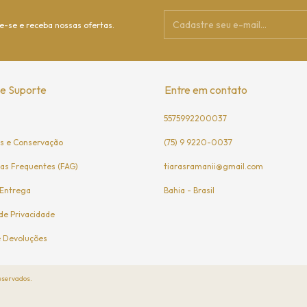
e-se e receba nossas ofertas.
 e Suporte
Entre em contato
5575992200037
s e Conservação
(75) 9 9220-0037
as Frequentes (FAG)
tiarasramanii@gmail.com
 Entrega
Bahia - Brasil
 de Privacidade
e Devoluções
eservados.