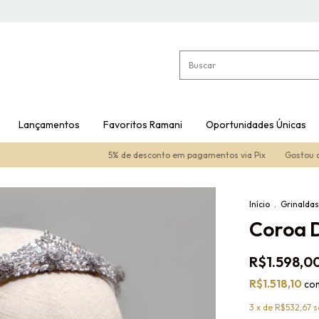
Lançamentos
Favoritos Ramani
Oportunidades Únicas
5% de desconto em pagamentos via Pix
Gostou de algu
Início
.
Grinalda
Coroa 
R$1.598,0
R$1.518,10
co
3
x de
R$532,67
s