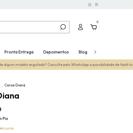
0
Pronta Entrega
Depoimentos
Blog
Nossa História
m modelo esgotado? Consulte pelo WhatsApp a possibilidade de fazê-lo sob 
s
.
Coroa Diana
Diana
0
m
Pix
em juros