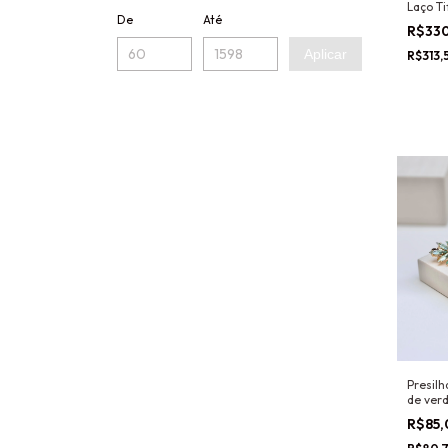
Laço Ti
De
Até
R$33
Aplicar
R$313,
Presilh
de ver
R$85