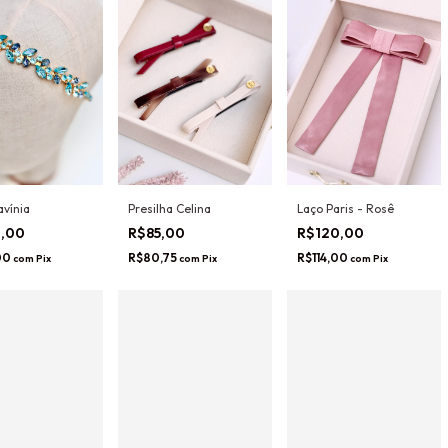
avínia
Presilha Celina
Laço Paris - Rosê
0,00
R$85,00
R$120,00
00
R$80,75
R$114,00
com
Pix
com
Pix
com
Pix