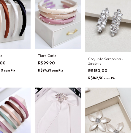
ia
Tiara Carla
Conjunto Seraphina -
,00
R$99,90
Zircônia
R$150,00
00
R$94,91
com
Pix
com
Pix
R$142,50
com
Pix