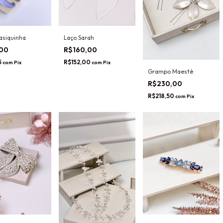
asiquinha
Laço Sarah
,00
R$160,00
5
R$152,00
com
Pix
com
Pix
Grampo Maestè
R$230,00
R$218,50
com
Pix