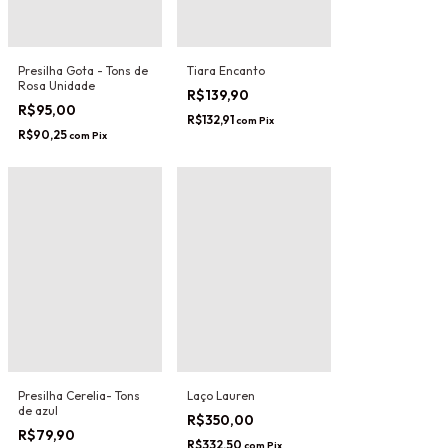
Presilha Gota - Tons de
Tiara Encanto
Rosa Unidade
R$139,90
R$95,00
R$132,91
com
Pix
R$90,25
com
Pix
Presilha Cerelia- Tons
Laço Lauren
de azul
R$350,00
R$79,90
R$332,50
com
Pix